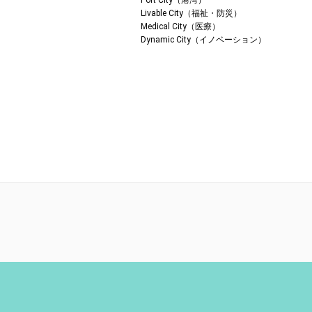
Port City（港湾）
Livable City（福祉・防災）
Medical City（医療）
Dynamic City（イノベーション）