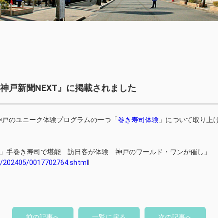
神戸新聞NEXT』に掲載されました
神戸のユニーク体験プログラムの一つ「
巻き寿司体験
」について取り上
食」手巻き寿司で堪能 訪日客が体験 神戸のワールド・ワンが催し」
y/202405/0017702764.shtml
l
前の記事へ
一覧に戻る
次の記事へ