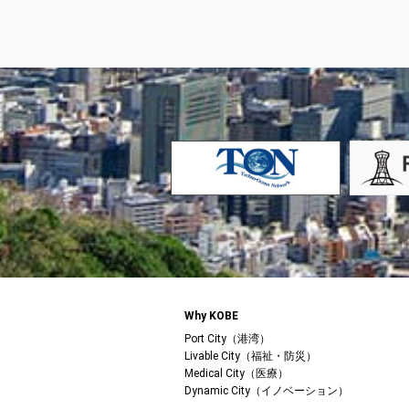
Why KOBE
Port City（港湾）
Livable City（福祉・防災）
Medical City（医療）
Dynamic City（イノベーション）