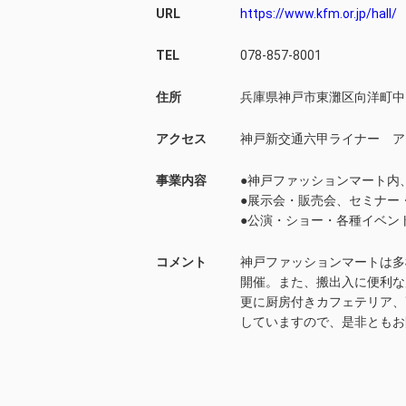
URL
https://www.kfm.or.jp/hall/
TEL
078-857-8001
住所
兵庫県神戸市東灘区向洋町中
アクセス
神戸新交通六甲ライナー ア
事業内容
●神戸ファッションマート内、
●展示会・販売会、セミナー
●公演・ショー・各種イベン
コメント
神戸ファッションマートは多
開催。また、搬出入に便利な
更に厨房付きカフェテリア、
していますので、是非ともお