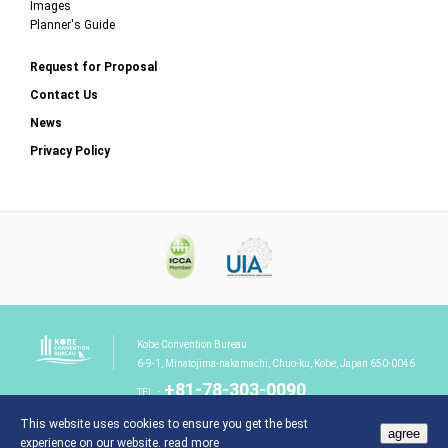
Images
Planner's Guide
Request for Proposal
Contact Us
News
Privacy Policy
Kobe Convention Bureau
6-9-1, Minatojima-nakamachi, Chuo-ku, Kobe, Japan 650-0046
+81-78-303-0090
TEL：
This website uses cookies to ensure you get the best
agree
experience on our website.
read more