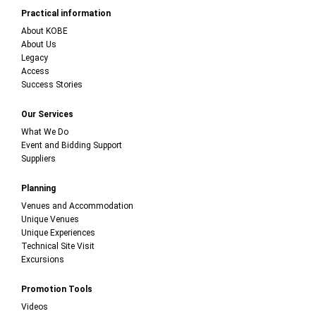
Practical information
About KOBE
About Us
Legacy
Access
Success Stories
Our Services
What We Do
Event and Bidding Support
Suppliers
Planning
Venues and Accommodation
Unique Venues
Unique Experiences
Technical Site Visit
Excursions
Promotion Tools
Videos