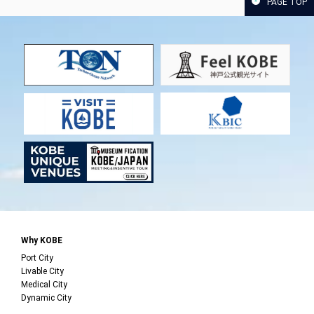
PAGE TOP
Why KOBE
Port City
Livable City
Medical City
Dynamic City